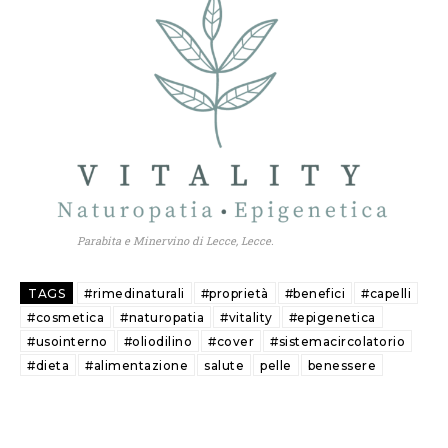
Parabita e Minervino di Lecce, Lecce.
TAGS
#rimedinaturali
#proprietà
#benefici
#capelli
#cosmetica
#naturopatia
#vitality
#epigenetica
#usointerno
#oliodilino
#cover
#sistemacircolatorio
#dieta
#alimentazione
salute
pelle
benessere