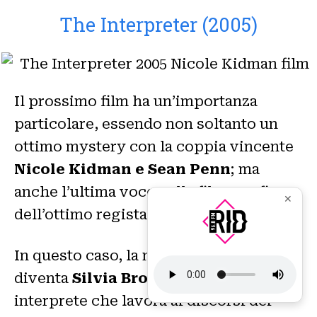
The Interpreter (2005)
Il prossimo film ha un’importanza
particolare, essendo non soltanto un
ottimo mystery con la coppia vincente
Nicole Kidman e Sean Penn
; ma
anche l’ultima voce nella filmografia
✕
dell’ottimo regista
Sydney Pollack
.
In questo caso, la nostra beniamina
diventa
Silvia Broome
, traduttrice e
interprete che lavora ai discorsi dei